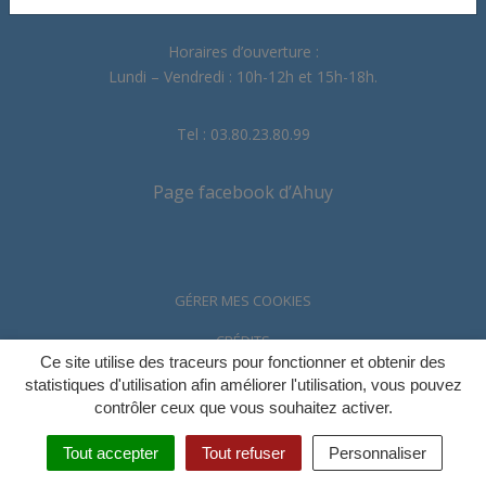
Horaires d’ouverture :
Lundi – Vendredi : 10h-12h et 15h-18h.
Tel : 03.80.23.80.99
Page facebook d’Ahuy
GÉRER MES COOKIES
CRÉDITS
Ce site utilise des traceurs pour fonctionner et obtenir des
MENTIONS LÉGALES & POLITIQUE DE CONFIDENTIALITÉ
statistiques d'utilisation afin améliorer l'utilisation, vous pouvez
contrôler ceux que vous souhaitez activer.
ACCESSIBILITÉ
Tout accepter
Tout refuser
Personnaliser