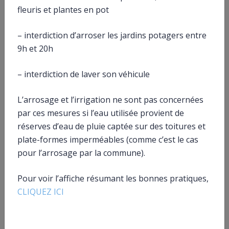
fleuris et plantes en pot
Textes de référence
– interdiction d’arroser les jardins potagers entre
9h et 20h
Et aussi
Achat à distance
– interdiction de laver son véhicule
Argent – Impôts – Consommation
Douane : quels produits est-il interdit de rapporter
L’arrosage et l’irrigation ne sont pas concernées
en France ?
Argent – Impôts – Consommation
par ces mesures si l’eau utilisée provient de
réserves d’eau de pluie captée sur des toitures et
plate-formes imperméables (comme c’est le cas
Pour en savoir plus
pour l’arrosage par la commune).
Fiche pratique sur la contrefaçon
Direction générale de la concurrence, de la consommation et de
Pour voir l’affiche résumant les bonnes pratiques,
la répression des fraudes (DGCCRF)
CLIQUEZ ICI
Vente de produits de santé falsifiés
Agence nationale de sécurité du médicament et des produits de
santé (ANSM)
Vente de médicaments en ligne