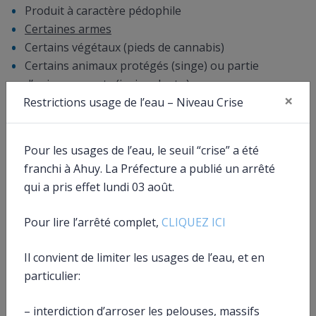
Produit à caractère pédophile
Certaines armes
Certains végétaux (pieds de cannabis)
Certains animaux protégés (singe) ou partie
d’animaux morts (ivoire, dent…)
×
Restrictions usage de l’eau – Niveau Crise
Stupéfiants et médicaments psychotropes
Fer
(traitement des troubles psychiques).
L’achat de ces marchandises est interdite même si leur
Pour les usages de l’eau, le seuil “crise” a été
vente est légale dans le pays du site étranger.
franchi à Ahuy. La Préfecture a publié un arrêté
qui a pris effet lundi 03 août.
À savoir
Pour lire l’arrêté complet,
CLIQUEZ ICI
en cas de contrôle, les marchandises seront saisis
par la douane française, y compris pendant le
Il convient de limiter les usages de l’eau, et en
transport des biens achetés.
particulier:
– interdiction d’arroser les pelouses, massifs