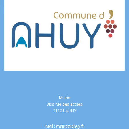
Mairie
3bis rue des écoles
21121 AHUY
Mail : mairie@ahuy.fr