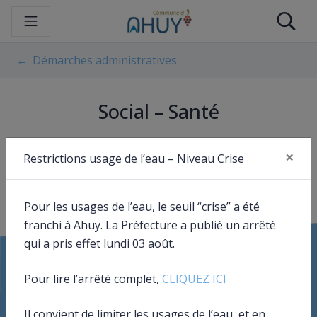
Gestion des traceurs
Aller
Re
au
contenu
Démarches administratives
Social – Santé
×
Restrictions usage de l’eau – Niveau Crise
Impossible de trouver la fiche : R37266.xml
Fer
Pour les usages de l’eau, le seuil “crise” a été
franchi à Ahuy. La Préfecture a publié un arrêté
qui a pris effet lundi 03 août.
Pour lire l’arrêté complet,
CLIQUEZ ICI
Il convient de limiter les usages de l’eau, et en