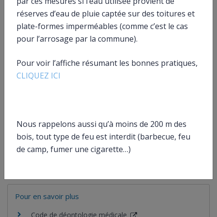
par ces mesures si l’eau utilisée provient de
réserves d’eau de pluie captée sur des toitures et
plate-formes imperméables (comme c’est le cas
Et aussi
pour l’arrosage par la commune).
Information du patient : dossier médical, montant
des prestations, …
Pour voir l’affiche résumant les bonnes pratiques,
Social – Santé
CLIQUEZ ICI
Crédit immobilier
Argent – Impôts – Consommation
Médecine du travail
Travail – Formation
Suivi médical professionnel d’un agent public
Nous rappelons aussi qu’à moins de 200 m des
Travail – Formation
bois, tout type de feu est interdit (barbecue, feu
Dossier médical
Social – Santé
de camp, fumer une cigarette…)
Dossier pharmaceutique
Social – Santé
Pour en savoir plus
Code de déontologie médicale