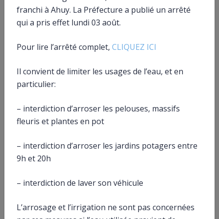
franchi à Ahuy. La Préfecture a publié un arrêté
Quelle amende en cas de violation du secret
qui a pris effet lundi 03 août.
médical ?
Pour lire l’arrêté complet,
CLIQUEZ ICI
Il convient de limiter les usages de l’eau, et en
particulier:
Textes de référence
– interdiction d’arroser les pelouses, massifs
Questions ? Réponses !
fleuris et plantes en pot
Qu’est-ce que Mon espace santé (dossier médical
– interdiction d’arroser les jardins potagers entre
partagé) ?
9h et 20h
Qu’est-ce qu’une personne de confiance en matière
de santé ?
– interdiction de laver son véhicule
Comment obtenir un contrat d’assurance
emprunteur pour un crédit immobilier ?
Assurance d’un crédit immobilier : à quoi sert la
L’arrosage et l’irrigation ne sont pas concernées
convention Aeras ?