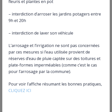
Et aussi
fleuris et plantes en pot
Impôt sur le revenu : déclaration et revenus à
– interdiction d’arroser les jardins potagers entre
déclarer
Argent – Impôts – Consommation
9h et 20h
Impôt sur le revenu : déductions, réductions et
crédits d’impôt
– interdiction de laver son véhicule
Argent – Impôts – Consommation
L’arrosage et l’irrigation ne sont pas concernées
Pour en savoir plus
par ces mesures si l’eau utilisée provient de
réserves d’eau de pluie captée sur des toitures et
Site des impôts
plate-formes imperméables (comme c’est le cas
Ministère chargé des finances
Équipements spécialement conçus pour les
pour l’arrosage par la commune).
personnes âgées ou handicapées
Ministère chargé des finances
Pour voir l’affiche résumant les bonnes pratiques,
Brochure pratique 2023 – Déclaration des revenus
CLIQUEZ ICI
de 2022
Ministère chargé des finances
Je déclare mes réductions et crédits d’impôt
Ministère chargé des finances