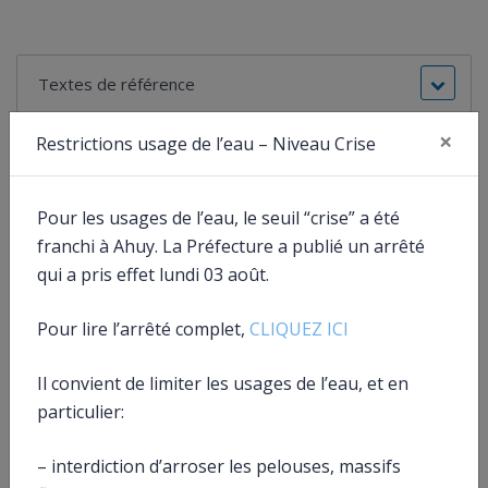
Textes de référence
×
Restrictions usage de l’eau – Niveau Crise
Fer
Services en ligne et formulaires
Pour les usages de l’eau, le seuil “crise” a été
Questions ? Réponses !
franchi à Ahuy. La Préfecture a publié un arrêté
qui a pris effet lundi 03 août.
En quoi consiste le plafonnement global des niches
fiscales ?
Comment déterminer son domicile fiscal ?
Pour lire l’arrêté complet,
CLIQUEZ ICI
Qu’est-ce que la résidence principale pour les
impôts ?
Il convient de limiter les usages de l’eau, et en
Déduction, réduction d’impôt, crédit d’impôt :
particulier:
quelles différences ?
– interdiction d’arroser les pelouses, massifs