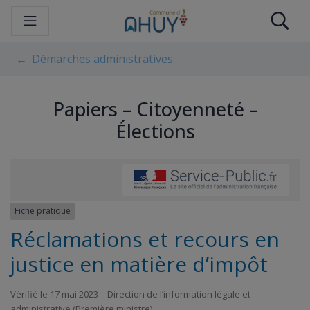
Gestion des traceurs
Aller
Re
au
contenu
Démarches administratives
Papiers – Citoyenneté –
Élections
Fiche pratique
Réclamations et recours en
justice en matière d’impôt
Vérifié le 17 mai 2023 – Direction de l’information légale et
administrative (Première ministre)