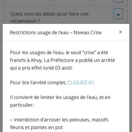
Quels sont les délais pour faire une
réclamation ?
×
Restrictions usage de l’eau – Niveau Crise
Fer
Dans quel délai l’administration répond-elle à
la réclamation?
Pour les usages de l’eau, le seuil “crise” a été
franchi à Ahuy. La Préfecture a publié un arrêté
Quels sont les recours en justice possibles ?
qui a pris effet lundi 03 août.
Pour lire l’arrêté complet,
CLIQUEZ ICI
Textes de référence
Il convient de limiter les usages de l’eau, et en
particulier:
Services en ligne et formulaires
– interdiction d’arroser les pelouses, massifs
fleuris et plantes en pot