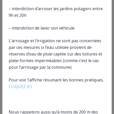
Questions ? Réponses !
– interdiction d’arroser les jardins potagers entre
Quel est le délai de réclamation en matière d’impôts
9h et 20h
?
– interdiction de laver son véhicule
Et aussi
L’arrosage et l’irrigation ne sont pas concernées
Recours amiables en matière d’impôt
Argent – Impôts – Consommation
par ces mesures si l’eau utilisée provient de
réserves d’eau de pluie captée sur des toitures et
plate-formes imperméables (comme c’est le cas
Pour en savoir plus
pour l’arrosage par la commune).
Après rejet de ma réclamation, je souhaite saisir la
justice
Pour voir l’affiche résumant les bonnes pratiques,
Ministère chargé des finances
CLIQUEZ ICI
Je veux contester un impôt : je fais une réclamation
Ministère chargé des finances
Nous rappelons aussi qu’à moins de 200 m des