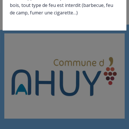
bois, tout type de feu est interdit (barbecue, feu
©
Direction de l’information légale et administrative
de camp, fumer une cigarette…)