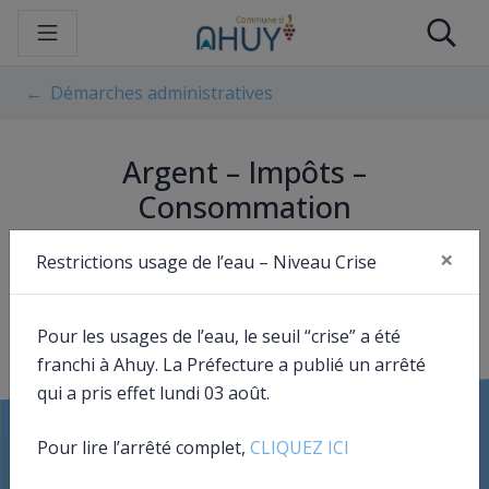
Gestion des traceurs
Aller
Re
au
contenu
Démarches administratives
Argent – Impôts –
Consommation
×
Restrictions usage de l’eau – Niveau Crise
Fer
Impossible de trouver la fiche : R52114.xml
Pour les usages de l’eau, le seuil “crise” a été
franchi à Ahuy. La Préfecture a publié un arrêté
qui a pris effet lundi 03 août.
Pour lire l’arrêté complet,
CLIQUEZ ICI