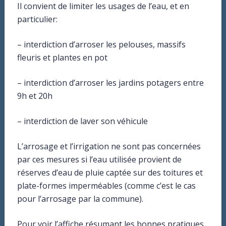
Il convient de limiter les usages de l’eau, et en
particulier:
– interdiction d’arroser les pelouses, massifs
fleuris et plantes en pot
– interdiction d’arroser les jardins potagers entre
9h et 20h
– interdiction de laver son véhicule
L’arrosage et l’irrigation ne sont pas concernées
par ces mesures si l’eau utilisée provient de
Mairie
3bis rue des écoles
réserves d’eau de pluie captée sur des toitures et
21121 AHUY
plate-formes imperméables (comme c’est le cas
pour l’arrosage par la commune).
Mail : mairie@ahuy.fr
Pour voir l’affiche résumant les bonnes pratiques,