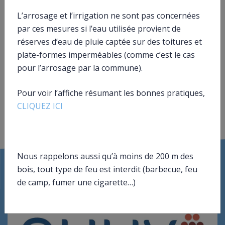
L’arrosage et l’irrigation ne sont pas concernées
Pour en savoir plus
par ces mesures si l’eau utilisée provient de
réserves d’eau de pluie captée sur des toitures et
Brochure pratique 2023 – Déclaration des revenus
de 2022
plate-formes imperméables (comme c’est le cas
Ministère chargé des finances
pour l’arrosage par la commune).
Pour voir l’affiche résumant les bonnes pratiques,
CLIQUEZ ICI
©
Direction de l’information légale et administrative
Nous rappelons aussi qu’à moins de 200 m des
bois, tout type de feu est interdit (barbecue, feu
de camp, fumer une cigarette…)