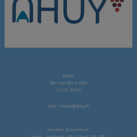
Mairie
3bis rue des écoles
21121 AHUY
Mail : mairie@ahuy.fr
Horaires d’ouverture :
Lundi – Vendredi : 10h-12h et 15h-18h.