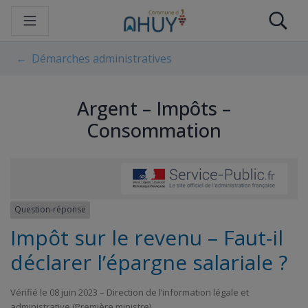
Gestion des traceurs
Aller
Re
au
contenu
Démarches administratives
Argent – Impôts –
Consommation
Question-réponse
Impôt sur le revenu – Faut-il
déclarer l’épargne salariale ?
Vérifié le 08 juin 2023 – Direction de l’information légale et
administrative (Première ministre)