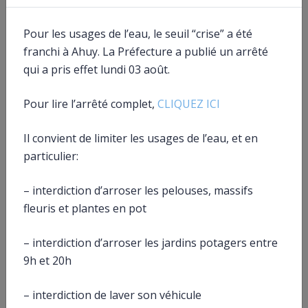
Textes de référence
Pour les usages de l’eau, le seuil “crise” a été
franchi à Ahuy. La Préfecture a publié un arrêté
Services en ligne et formulaires
qui a pris effet lundi 03 août.
Pour lire l’arrêté complet,
CLIQUEZ ICI
Et aussi
Épargne salariale, participation et intéressement
Il convient de limiter les usages de l’eau, et en
Argent – Impôts – Consommation
particulier:
Impôt sur le revenu : déclaration et revenus à
déclarer
Argent – Impôts – Consommation
– interdiction d’arroser les pelouses, massifs
Plan d’épargne retraite (PER)
fleuris et plantes en pot
Argent – Impôts – Consommation
Impôt sur le revenu – Cotisations d’épargne retraite
– interdiction d’arroser les jardins potagers entre
(déduction)
Argent – Impôts – Consommation
9h et 20h
Impôt sur le revenu – Revenus d’épargne et de
placement
– interdiction de laver son véhicule
Argent – Impôts – Consommation