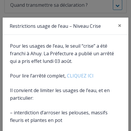
Quand transmettre sa déclaration ?
Vous êtes aidant familial et salarié d’une personne en
×
Restrictions usage de l’eau – Niveau Crise
situation de handicap ? Vous devez déclarer les sommes
Fer
perçues pour cette activité. Mais si vous êtes
simplement aidant familial dédommagé, ces sommes ne
Pour les usages de l’eau, le seuil “crise” a été
sont pas imposables, vous n’avez pas à les déclarer.
franchi à Ahuy. La Préfecture a publié un arrêté
qui a pris effet lundi 03 août.
Pour lire l’arrêté complet,
CLIQUEZ ICI
Textes de référence
Il convient de limiter les usages de l’eau, et en
particulier:
Services en ligne et formulaires
– interdiction d’arroser les pelouses, massifs
fleuris et plantes en pot
Questions ? Réponses !