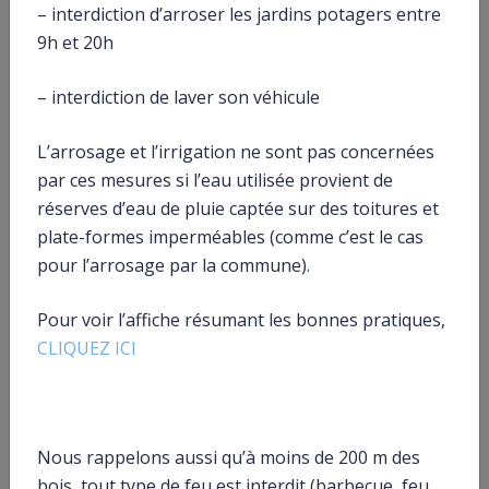
Peut-on utiliser l’Apa ou la PCH pour payer un
– interdiction d’arroser les jardins potagers entre
salarié ou un aidant familial ?
9h et 20h
Et aussi
– interdiction de laver son véhicule
Impôt sur le revenu – Salaire et autres revenus
L’arrosage et l’irrigation ne sont pas concernées
d’activité salariée imposables
Argent – Impôts – Consommation
par ces mesures si l’eau utilisée provient de
réserves d’eau de pluie captée sur des toitures et
plate-formes imperméables (comme c’est le cas
Pour en savoir plus
pour l’arrosage par la commune).
Brochure pratique 2023 – Déclaration des revenus
de 2022
Pour voir l’affiche résumant les bonnes pratiques,
Ministère chargé des finances
CLIQUEZ ICI
Site officiel du particulier employeur et du salarié
Urssaf Caisse nationale (ex-Acoss)
Nous rappelons aussi qu’à moins de 200 m des
bois, tout type de feu est interdit (barbecue, feu
©
Direction de l’information légale et administrative