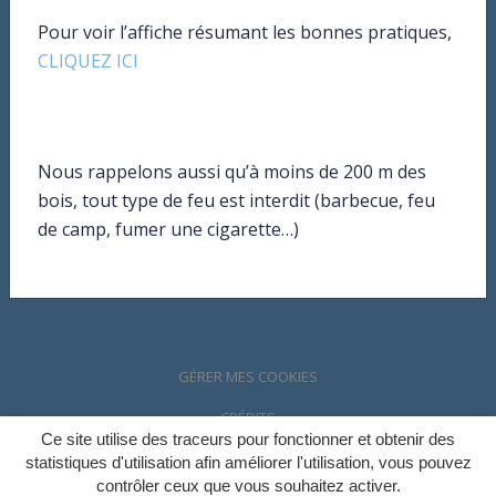
Pour voir l’affiche résumant les bonnes pratiques,
Mail : mairie@ahuy.fr
CLIQUEZ ICI
Horaires d’ouverture :
Lundi – Vendredi : 10h-12h et 15h-18h.
Nous rappelons aussi qu’à moins de 200 m des
bois, tout type de feu est interdit (barbecue, feu
Tel : 03.80.23.80.99
de camp, fumer une cigarette…)
Page facebook d’Ahuy
GÉRER MES COOKIES
CRÉDITS
Ce site utilise des traceurs pour fonctionner et obtenir des
MENTIONS LÉGALES & POLITIQUE DE CONFIDENTIALITÉ
statistiques d'utilisation afin améliorer l'utilisation, vous pouvez
contrôler ceux que vous souhaitez activer.