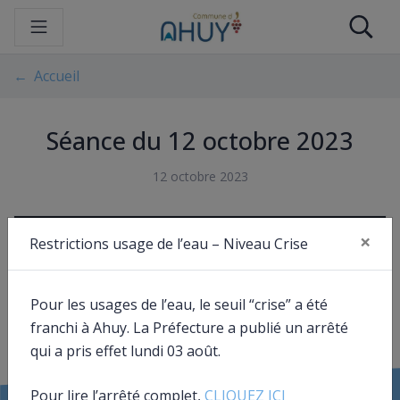
Gestion des traceurs
Aller
Re
au
contenu
Accueil
Séance du 12 octobre 2023
12 octobre 2023
×
Document utile
Restrictions usage de l’eau – Niveau Crise
Fer
23-10-12 CR CONSEIL
334,59
Ko
, pdf
Pour les usages de l’eau, le seuil “crise” a été
franchi à Ahuy. La Préfecture a publié un arrêté
qui a pris effet lundi 03 août.
Pour lire l’arrêté complet,
CLIQUEZ ICI